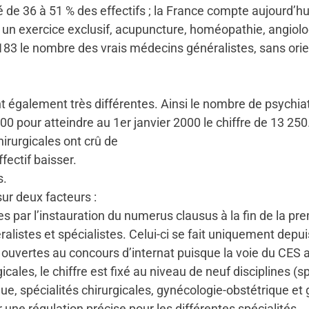
é de 36 à 51 % des effectifs ; la France compte aujourd’hu
 un exercice exclusif, acupuncture, homéopathie, angiolo
183 le nombre des vrais médecins généralistes, sans ori
nt également très différentes. Ainsi le nombre de psychiatr
0 pour atteindre au 1er janvier 2000 le chiffre de 13 250
irurgicales ont crû de
ffectif baisser.
s.
ur deux facteurs :
les par l’instauration du numerus clausus à la fin de la 
éralistes et spécialistes. Celui-ci se fait uniquement depu
 ouvertes au concours d’internat puisque la voie du CES 
gicales, le chiffre est fixé au niveau de neuf disciplines (
que, spécialités chirurgicales, gynécologie-obstétrique e
 une régulation précise pour les différentes spécialités.