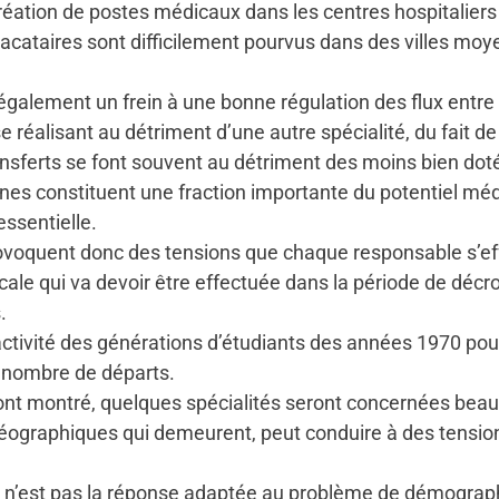
création de postes médicaux dans les centres hospitalier
vacataires sont difficilement pourvus dans des villes m
galement un frein à une bonne régulation des flux entre l
réalisant au détriment d’une autre spécialité, du fait de l
transferts se font souvent au détriment des moins bien dot
es constituent une fraction importante du potentiel médic
essentielle.
rovoquent donc des tensions que chaque responsable s’eff
ale qui va devoir être effectuée dans la période de décro
.
activité des générations d’étudiants des années 1970 po
u nombre de départs.
ont montré, quelques spécialités seront concernées beau
géographiques qui demeurent, peut conduire à des tension
’est pas la réponse adaptée au problème de démographie 