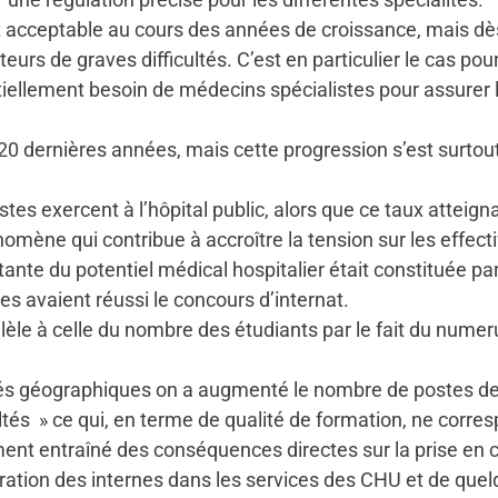
it acceptable au cours des années de croissance, mais dès 
teurs de graves difficultés. C’est en particulier le cas po
iellement besoin de médecins spécialistes pour assurer 
 20 dernières années, mais cette progression s’est surtout
tes exercent à l’hôpital public, alors que ce taux atteign
nomène qui contribue à accroître la tension sur les effec
tante du potentiel médical hospitalier était constituée pa
es avaient réussi le concours d’internat.
lèle à celle du nombre des étudiants par le fait du nume
lités géographiques on a augmenté le nombre de postes des
és » ce qui, en terme de qualité de formation, ne corresp
ent entraîné des conséquences directes sur la prise en 
ation des internes dans les services des CHU et de quel