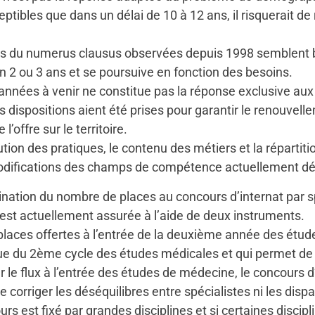
tibles que dans un délai de 10 à 12 ans, il risquerait de 
es du numerus clausus observées depuis 1998 semblent b
n 2 ou 3 ans et se poursuive en fonction des besoins.
nées à venir ne constitue pas la réponse exclusive aux q
dispositions aient été prises pour garantir le renouvellem
l’offre sur le territoire.
ution des pratiques, le contenu des métiers et la répartit
modifications des champs de compétence actuellement déf
rmination du nombre de places au concours d’internat par s
est actuellement assurée à l’aide de deux instruments.
places offertes à l’entrée de la deuxième année des étu
ssue du 2ème cycle des études médicales et qui permet de s
 le flux à l’entrée des études de médecine, le concours d
e corriger les déséquilibres entre spécialistes ni les dis
rs est fixé par grandes disciplines et si certaines discip