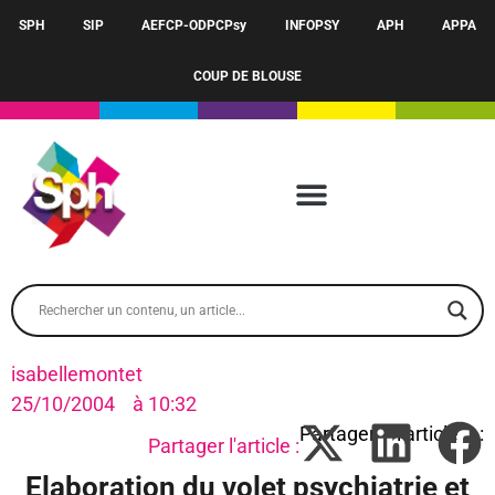
SPH
SIP
AEFCP-ODPCPsy
INFOPSY
APH
APPA
COUP DE BLOUSE
isabellemontet
25/10/2004
à
10:32
Partager l'article :
Elaboration du volet psychiatrie et