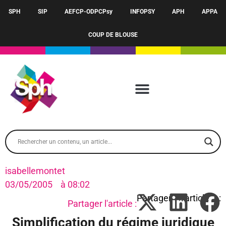
SPH
SIP
AEFCP-ODPCPsy
INFOPSY
APH
APPA
COUP DE BLOUSE
isabellemontet
03/05/2005
à
08:02
Partager l'article :
Simplification du régime juridique