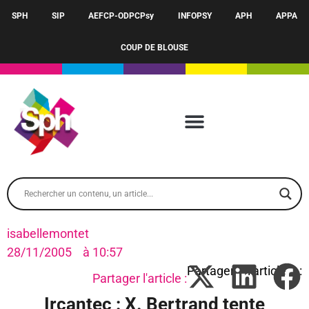
SPH
SIP
AEFCP-ODPCPsy
INFOPSY
APH
APPA
COUP DE BLOUSE
isabellemontet
28/11/2005
à
10:57
Partager l'article :
Ircantec : X. Bertrand tente