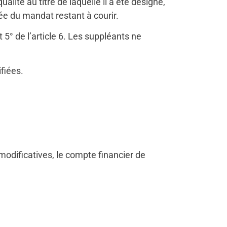
alité au titre de laquelle il a été désigné,
e du mandat restant à courir.
5° de l’article 6. Les suppléants ne
fiées.
 modificatives, le compte financier de