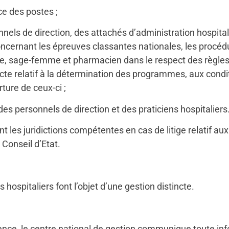
ce des postes ;
els de direction, des attachés d’administration hospitali
concernant les épreuves classantes nationales, les procéd
te, sage-femme et pharmacien dans le respect des règles 
 acte relatif à la détermination des programmes, aux cond
ture de ceux-ci ;
des personnels de direction et des praticiens hospitaliers
t les juridictions compétentes en cas de litige relatif au
 Conseil d’Etat.
 hospitaliers font l’objet d’une gestion distincte.
e, le centre national de gestion communique toute infor