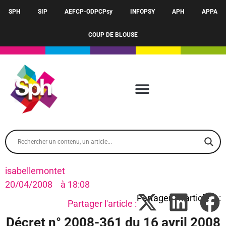
SPH
SIP
AEFCP-ODPCPsy
INFOPSY
APH
APPA
COUP DE BLOUSE
isabellemontet
20/04/2008
à
18:08
Partager l'article :
Décret n° 2008-361 du 16 avril 2008