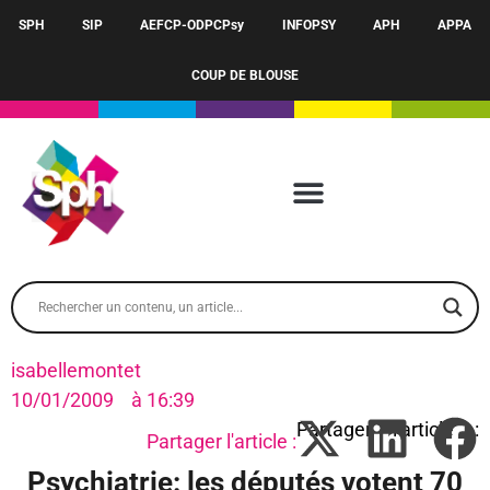
SPH
SIP
AEFCP-ODPCPsy
INFOPSY
APH
APPA
COUP DE BLOUSE
isabellemontet
10/01/2009
à
16:39
Partager l'article :
Psychiatrie: les députés votent 70