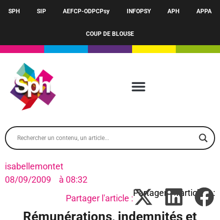
SPH
SIP
AEFCP-ODPCPsy
INFOPSY
APH
APPA
COUP DE BLOUSE
isabellemontet
08/09/2009
à
08:32
Partager l'article :
Rémunérations, indemnités et