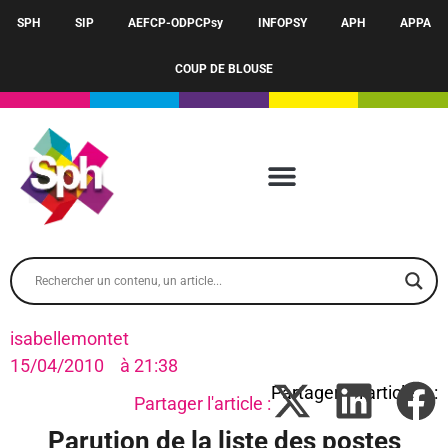
SPH
SIP
AEFCP-ODPCPsy
INFOPSY
APH
APPA
COUP DE BLOUSE
isabellemontet
15/04/2010
à
21:38
Partager l'article :
Parution de la liste des postes