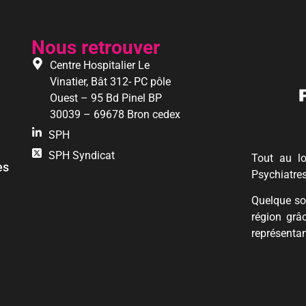
Nous retrouver
Centre Hospitalier Le
Vinatier, Bât 312- PC pôle
Ouest – 95 Bd Pinel BP
30039 – 69678 Bron cedex
SPH
SPH Syndicat
Tout au lo
es
Psychiatre
Quelque soi
région grâ
représentan