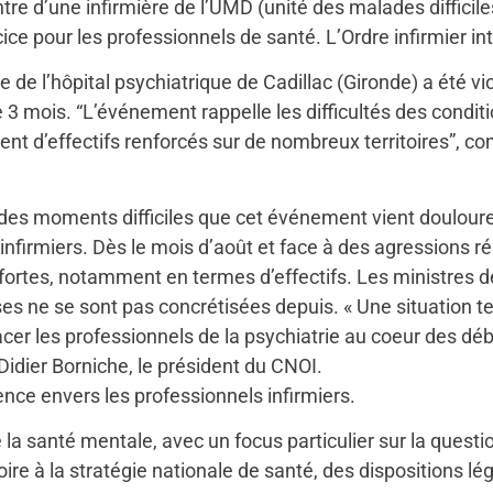
re d’une infirmière de l’UMD (unité des malades difficiles)
ice pour les professionnels de santé. L’Ordre infirmier in
e de l’hôpital psychiatrique de Cadillac (Gironde) a été 
ée 3 mois. “L’événement rappelle les difficultés des condit
ent d’effectifs renforcés sur de nombreux territoires”, c
 des moments difficiles que cet événement vient doulour
 infirmiers. Dès le mois d’août et face à des agressions 
ortes, notamment en termes d’effectifs. Les ministres de 
ne se sont pas concrétisées depuis. « Une situation telle
cer les professionnels de la psychiatrie au coeur des déb
Didier Borniche, le président du CNOI.
nce envers les professionnels infirmiers.
la santé mentale, avec un focus particulier sur la quest
ire à la stratégie nationale de santé, des dispositions lé