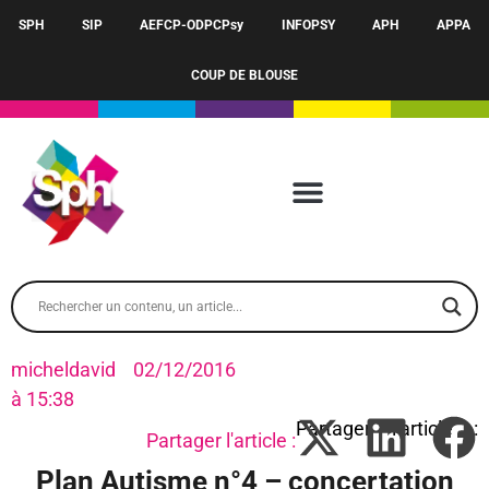
SPH
SIP
AEFCP-ODPCPsy
INFOPSY
APH
APPA
COUP DE BLOUSE
micheldavid
02/12/2016
à
15:38
Partager l'article :
Plan Autisme n°4 – concertation