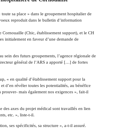
oute sa place » dans le groupement hospitalier de
voeux reproduit dans le bulletin d’information
e Cornouaille (Chic, établissement support), et le CH
ées initialement en faveur d’une demande de
 au sein des futurs groupements, l’agence régionale de
directeur général de l’ARS a apporté […] de fortes
up, « en qualité d’établissement support pour la
et d’en révéler toutes les potentialités, au bénéfice
à prouver- mais également nos exigences », fait-il
 des axes du projet médical sont travaillés en lien
, etc. », liste-t-il.
 ses spécificités, sa structure », a-t-il assuré.