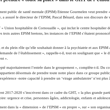
t public de santé mentale (EPSM) Etienne Gourmelen veut prendre « t
e, a assuré le directeur de l’EPSM, Pascal Bénard, dans son discours de 
 Union hospitalière de Cornouaille », qui inclut le centre hospitalier d
es trois autres EPSM bretons, les instances de l’EPSM s’étaient prononc
et du plein rôle qu’elle souhaitait donner à la psychiatrie et aux EPSM
emande de l’établissement », rappelle-t-il, tout en soulignant que « le 
ent ».
cepté majoritairement l’entrée dans le groupement », complète-t-il. Du co
us appartient désormais de prendre toute notre place dans ce groupe public 
expérience -notre capacité à prendre un ‘virage ambulatoire’ n’est plus 
ent 2017-2020 s’inscrivent dans ce cadre du GHT, « la plus grande partie
ire: urgence et crise, personnes âgées, addictologie, enfants et adolescents
nt dans la « dimension » de l’EPSM « en propre », sur « son organisation,