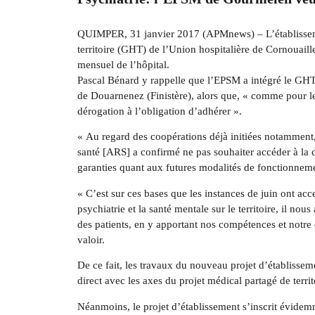
QUIMPER, 31 janvier 2017 (APMnews) – L’établissemen
territoire (GHT) de l’Union hospitalière de Cornouaill
mensuel de l’hôpital.
Pascal Bénard y rappelle que l’EPSM a intégré le GHT «
de Douarnenez (Finistère), alors que, « comme pour l
dérogation à l’obligation d’adhérer ».
« Au regard des coopérations déjà initiées notamment, 
santé [ARS] a confirmé ne pas souhaiter accéder à la d
garanties quant aux futures modalités de fonctionnem
« C’est sur ces bases que les instances de juin ont ac
psychiatrie et la santé mentale sur le territoire, il no
des patients, en y apportant nos compétences et notre 
valoir.
De ce fait, les travaux du nouveau projet d’établissem
direct avec les axes du projet médical partagé de territo
Néanmoins, le projet d’établissement s’inscrit évidemme