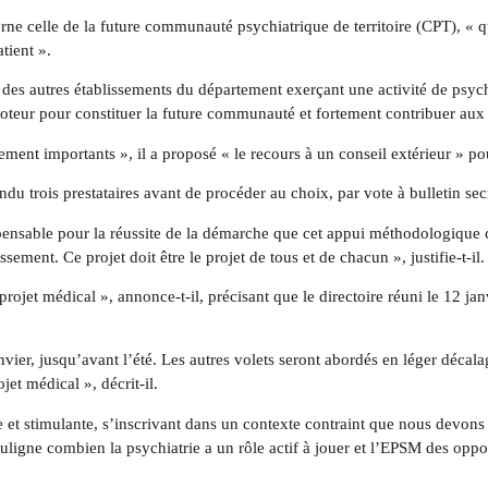
ne celle de la future communauté psychiatrique de territoire (CPT), « q
tient ».
êt des autres établissements du département exerçant une activité de psyc
oteur pour constituer la future communauté et fortement contribuer aux tr
rement importants », il a proposé « le recours à un conseil extérieur » p
du trois prestataires avant de procéder au choix, par vote à bulletin secre
dispensable pour la réussite de la démarche que cet appui méthodologique
ssement. Ce projet doit être le projet de tous et de chacun », justifie-t-il.
projet médical », annonce-t-il, précisant que le directoire réuni le 12 ja
nvier, jusqu’avant l’été. Les autres volets seront abordés en léger déca
jet médical », décrit-il.
et stimulante, s’inscrivant dans un contexte contraint que nous devons 
uligne combien la psychiatrie a un rôle actif à jouer et l’EPSM des opport