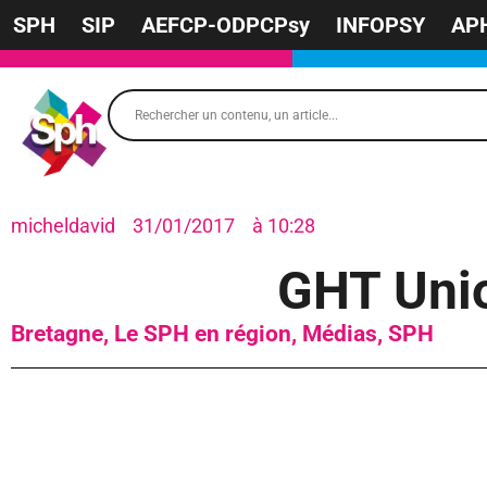
SPH
SIP
AEFCP-ODPCPsy
INFOPSY
AP
micheldavid
31/01/2017
à
10:28
GHT Unio
Bretagne
,
Le SPH en région
,
Médias
,
SPH