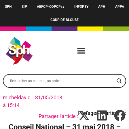
SPH
SIP
AEFCP-ODPCPsy
INFOPSY
APH
APPA
COUP DE BLOUSE
micheldavid
31/05/2018
à
15:14
Partager l'article :
Conseil National – 31 mai 2018 –