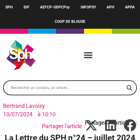
SPH
SIP
AEFCP-ODPCPsy
INFOPSY
APH
APPA
COUP DE BLOUSE
Bertrand Lavoisy
10/07/2024
à
10:10
Partager l'article :
La Lettre du SPH n°24 – juillet 2024