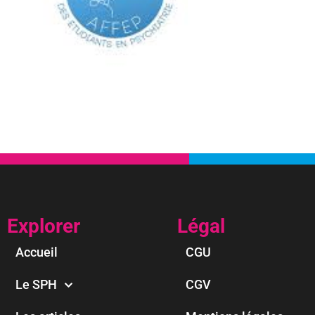
Explorer
Légal
Accueil
CGU
Le SPH
CGV