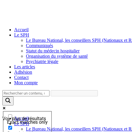
Accueil
Le SPH
Le Bureau National, les conseillers SPH (Nationaux et 
Communiqués
Statut du médecin hospitalier
Organisation du système de santé
Psychiatrie légale
Les articles
Adhésion
Contact
Mon compte
Voir plus de résultats
Accueil
Exact matches only
Le SPH
Le Bureau National, les conseillers SPH (Nationaux et 