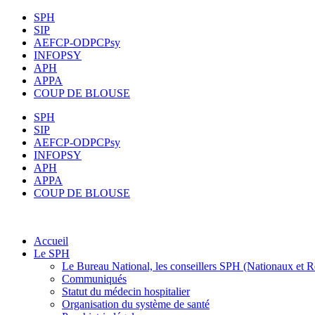
Aller
SPH
au
SIP
contenu
AEFCP-ODPCPsy
INFOPSY
APH
APPA
COUP DE BLOUSE
SPH
SIP
AEFCP-ODPCPsy
INFOPSY
APH
APPA
COUP DE BLOUSE
Accueil
Le SPH
Le Bureau National, les conseillers SPH (Nationaux et 
Communiqués
Statut du médecin hospitalier
Organisation du système de santé