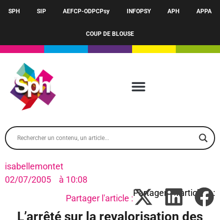
SPH
SIP
AEFCP-ODPCPsy
INFOPSY
APH
APPA
COUP DE BLOUSE
isabellemontet
02/07/2005
à
10:08
Partager l'article :
L’arrêté sur la revalorisation des