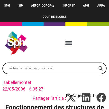
SPH
SIP
AEFCP-ODPCPsy
INFOPSY
APH
APPA
COUP DE BLOUSE
isabellemontet
22/05/2006
à
05:27
Partager l'article :
Fonctionnement des structures de