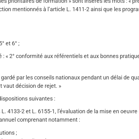
s prioritaires de formation » sont insérés les mots : « pr
action mentionnés à l’article L. 1411-2 ainsi que les prog
° et 6° ;
digé : « 2° conformité aux référentiels et aux bonnes prati
ence gardé par les conseils nationaux pendant un délai de 
vaut décision de rejet. »
dispositions suivantes :
s L. 4133-2 et L. 6155-1, l’évaluation de la mise en oeuvr
port annuel comprenant notamment :
utions ;