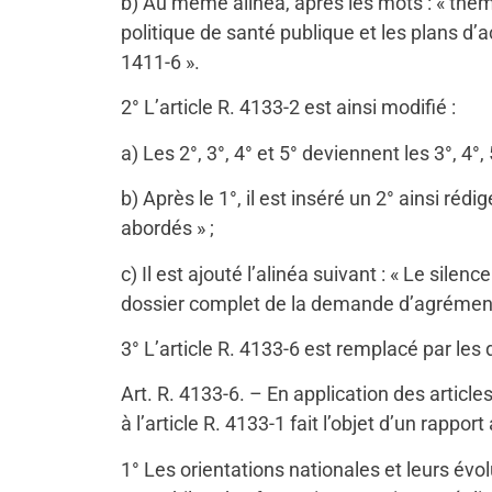
b) Au même alinéa, après les mots : « thème
politique de santé publique et les plans d’
1411-6 ».
2° L’article R. 4133-2 est ainsi modifié :
a) Les 2°, 3°, 4° et 5° deviennent les 3°, 4°, 5
b) Après le 1°, il est inséré un 2° ainsi ré
abordés » ;
c) Il est ajouté l’alinéa suivant : « Le sil
dossier complet de la demande d’agrément 
3° L’article R. 4133-6 est remplacé par les 
Art. R. 4133-6. – En application des article
à l’article R. 4133-1 fait l’objet d’un rap
1° Les orientations nationales et leurs évol