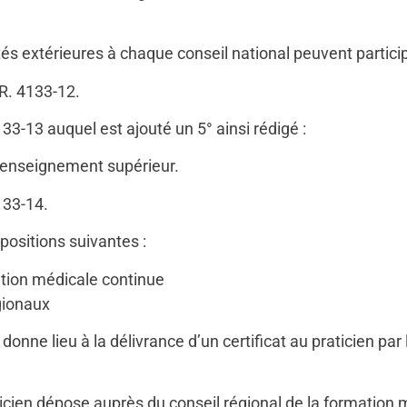
és extérieures à chaque conseil national peuvent particip
e R. 4133-12.
4133-13 auquel est ajouté un 5° ainsi rédigé :
l’enseignement supérieur.
4133-14.
spositions suivantes :
ation médicale continue
gionaux
donne lieu à la délivrance d’un certificat au praticien pa
aticien dépose auprès du conseil régional de la formation 