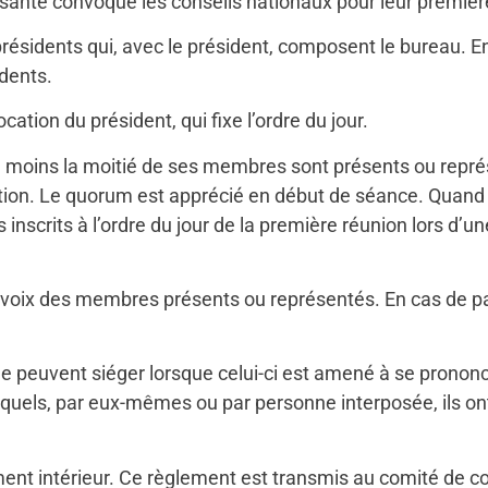
santé convoque les conseils nationaux pour leur première r
-présidents qui, avec le président, composent le bureau. E
dents.
ation du président, qui fixe l’ordre du jour.
au moins la moitié de ses membres sont présents ou rep
tion. Le quorum est apprécié en début de séance. Quand le
 inscrits à l’ordre du jour de la première réunion lors d’u
s voix des membres présents ou représentés. En cas de par
 peuvent siéger lorsque celui-ci est amené à se pronon
squels, par eux-mêmes ou par personne interposée, ils ont
ent intérieur. Ce règlement est transmis au comité de co