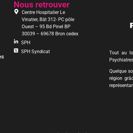
Nous retrouver
Centre Hospitalier Le
Vinatier, Bât 312- PC pôle
Ouest – 95 Bd Pinel BP
30039 – 69678 Bron cedex
SPH
SPH Syndicat
Tout au lo
es
Psychiatre
Quelque soi
région grâ
représentan