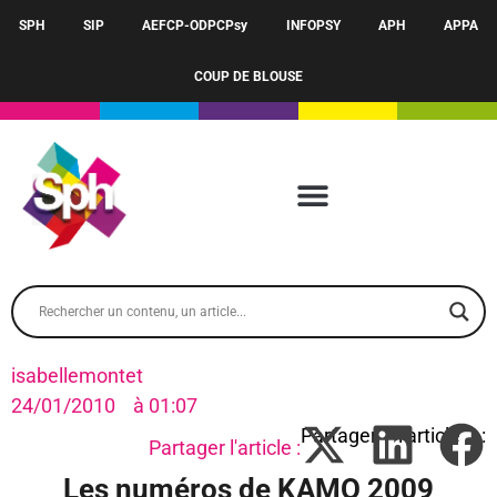
SPH
SIP
AEFCP-ODPCPsy
INFOPSY
APH
APPA
COUP DE BLOUSE
isabellemontet
24/01/2010
à
01:07
Partager l'article :
Les numéros de KAMO 2009