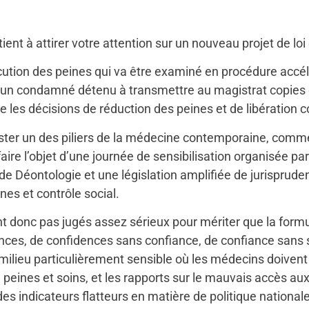
ent à attirer votre attention sur un nouveau projet de loi 
écution des peines qui va être examiné en procédure accé
t d’un condamné détenu à transmettre au magistrat copies 
ire les décisions de réduction des peines et de libération c
ester un des piliers de la médecine contemporaine, comm
faire l’objet d’une journée de sensibilisation organisée par 
de Déontologie et une législation amplifiée de jurisprud
nes et contrôle social.
ent donc pas jugés assez sérieux pour mériter que la for
ences, de confidences sans confiance, de confiance sans s
 milieu particulièrement sensible où les médecins doivent
 peines et soins, et les rapports sur le mauvais accès aux
es indicateurs flatteurs en matière de politique national