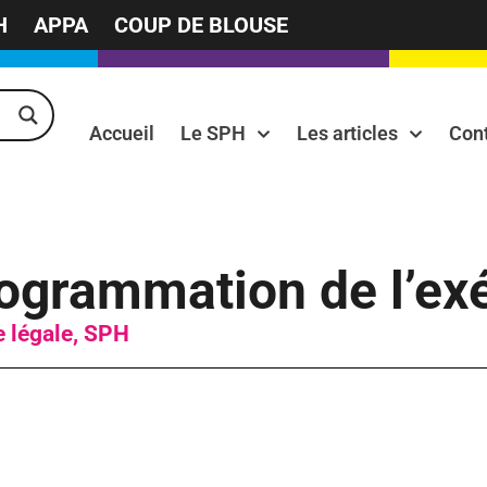
H
APPA
COUP DE BLOUSE
Accueil
Le SPH
Les articles
Con
programmation de l’ex
e légale
,
SPH