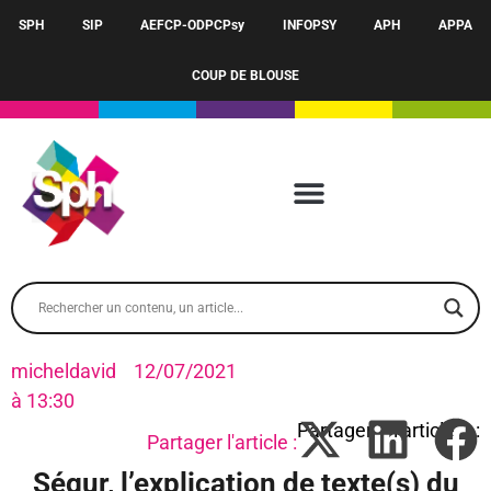
SPH
SIP
AEFCP-ODPCPsy
INFOPSY
APH
APPA
COUP DE BLOUSE
micheldavid
12/07/2021
à
13:30
Partager l'article :
Ségur, l’explication de texte(s) du