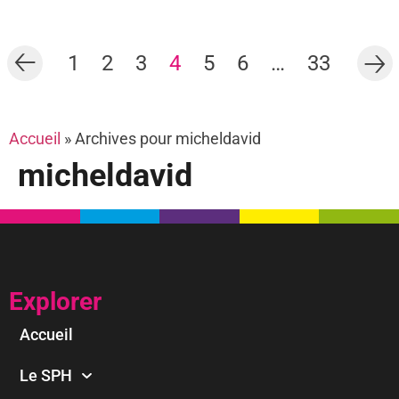
1
2
3
4
5
6
…
33
Accueil
»
Archives pour micheldavid
micheldavid
Explorer
Accueil
Le SPH